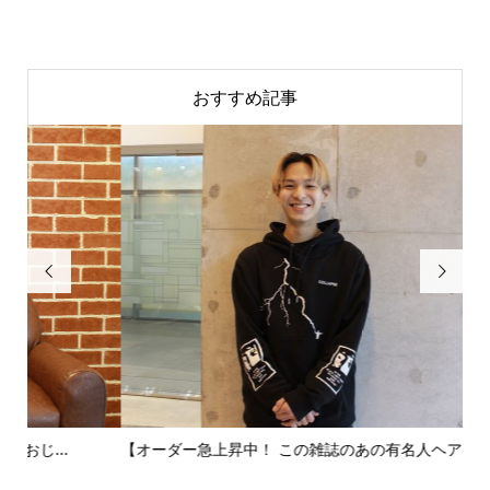
おすすめ記事


【オーダー急上昇中！ この雑誌のあの有名人ヘア】BAILA3...
【雑