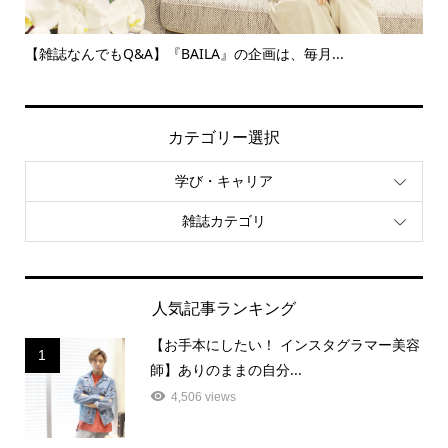
.
【雑誌なんでもQ&A】『BAILA』の企画は、毎月...
【
そ、 
カテゴリー選択
学び・キャリア
雑誌カテゴリ
人気記事ランキング
【お手本にしたい！ インスタグラマー美容
1
師】ありのままの自分...
4,506 views