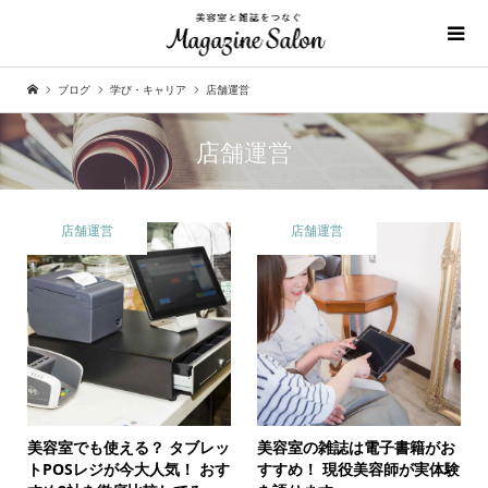
ブログ
学び・キャリア
店舗運営
店舗運営
店舗運営
店舗運営
美容室でも使える？ タブレッ
美容室の雑誌は電子書籍がお
トPOSレジが今大人気！
おす
すすめ！
現役美容師が実体験